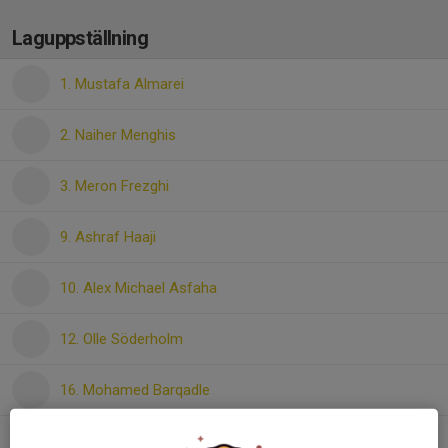
Laguppställning
1. Mustafa Almarei
2. Naiher Menghis
3. Meron Frezghi
9. Ashraf Haaji
10. Alex Michael Asfaha
12. Olle Söderholm
16. Mohamed Barqadle
18. Faris Mesgina