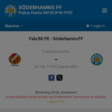
SÖDERHAMNS FF
Pojkar födda 09/10 (P16-P15)
Logga in
Matcher
Falu BS FK - Söderhamns FF
Träningsmatcher
-
22 feb, 11:00, kopparvallen
Samling 09:00, söderhamn
Endast kallade kunde anmäla sig till aktiviteten. 8 personer var kallade.
Logga in här