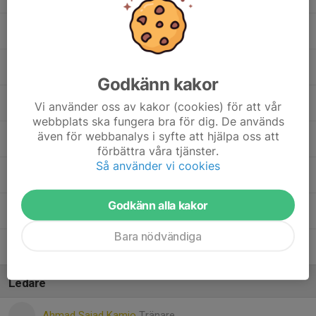
21. Shoaib Dolat
22. Stefan Nijimbere Irambona
Godkänn kakor
Bob Åhnstrand
Vi använder oss av kakor (cookies) för att vår
webbplats ska fungera bra för dig. De används
även för webbanalys i syfte att hjälpa oss att
Hamdi Siyaad
förbättra våra tjänster.
Så använder vi cookies
Isak Söråker
Godkänn alla kakor
Liam Östlund Johansson
Bara nödvändiga
Melker Giray
Ledare
Ahmad Sajad Kamjo
Tränare