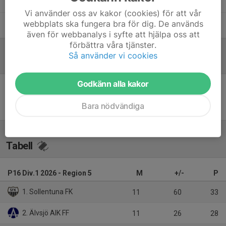
Vi använder oss av kakor (cookies) för att vår
webbplats ska fungera bra för dig. De används
Lennart Adolphi
Lagledare
även för webbanalys i syfte att hjälpa oss att
förbättra våra tjänster.
Så använder vi cookies
Referat
Godkänn alla kakor
Inget referat skrivet
Bara nödvändiga
Tabell
P16 Div.1 2026 - Region 5
M
+/-
P
1. Sollentuna FK
11
60
33
2. Älvsjö AIK FF
11
26
28