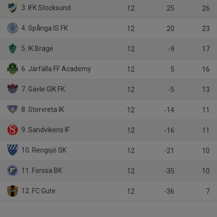
3. IFK Stocksund
12
25
26
4. Spånga IS FK
12
20
23
5. IK Brage
12
-9
17
6. Järfälla FF Academy
12
5
16
7. Gävle GIK FK
12
-5
13
8. Storvreta IK
12
-14
11
9. Sandvikens IF
12
-16
11
10. Rengsjö SK
12
-21
10
11. Forssa BK
12
-35
10
12. FC Gute
12
-36
7