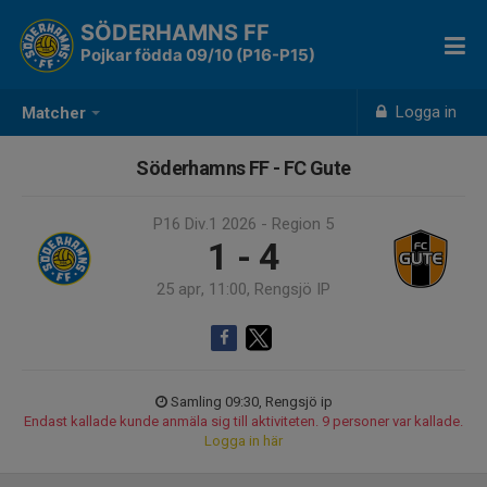
SÖDERHAMNS FF
Pojkar födda 09/10 (P16-P15)
Logga in
Matcher
Söderhamns FF - FC Gute
P16 Div.1 2026 - Region 5
1 - 4
25 apr, 11:00, Rengsjö IP
Samling 09:30, Rengsjö ip
Endast kallade kunde anmäla sig till aktiviteten. 9 personer var kallade.
Logga in här