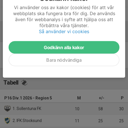
Vi använder oss av kakor (cookies) för att vår
webbplats ska fungera bra för dig. De används
Lennart Adolphi
Lagledare
även för webbanalys i syfte att hjälpa oss att
förbättra våra tjänster.
Så använder vi cookies
Referat
Godkänn alla kakor
Inget referat skrivet
Bara nödvändiga
Tabell
P16 Div.1 2026 - Region 5
M
+/-
P
1. Sollentuna FK
10
58
30
2. IFK Stocksund
11
25
25