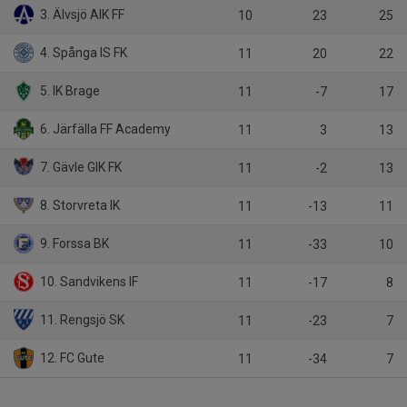
3. Älvsjö AIK FF
10
23
25
4. Spånga IS FK
11
20
22
5. IK Brage
11
-7
17
6. Järfälla FF Academy
11
3
13
7. Gävle GIK FK
11
-2
13
8. Storvreta IK
11
-13
11
9. Forssa BK
11
-33
10
10. Sandvikens IF
11
-17
8
11. Rengsjö SK
11
-23
7
12. FC Gute
11
-34
7