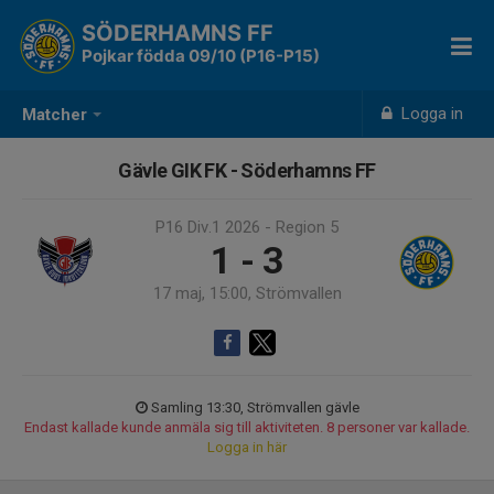
SÖDERHAMNS FF
Pojkar födda 09/10 (P16-P15)
Logga in
Matcher
Gävle GIK FK - Söderhamns FF
P16 Div.1 2026 - Region 5
1 - 3
17 maj, 15:00, Strömvallen
Samling 13:30, Strömvallen gävle
Endast kallade kunde anmäla sig till aktiviteten. 8 personer var kallade.
Logga in här