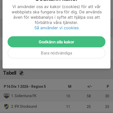
Vi använder oss av kakor (cookies) för att vår
webbplats ska fungera bra för dig. De används
Lennart Adolphi
Lagledare
även för webbanalys i syfte att hjälpa oss att
förbättra våra tjänster.
Så använder vi cookies
Referat
Godkänn alla kakor
Inget referat skrivet
Bara nödvändiga
Tabell
P16 Div.1 2026 - Region 5
M
+/-
P
1. Sollentuna FK
10
58
30
2. IFK Stocksund
11
25
25