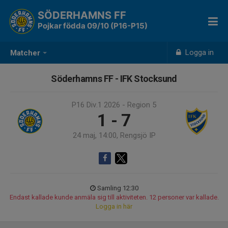
SÖDERHAMNS FF
Pojkar födda 09/10 (P16-P15)
Logga in
Matcher
Söderhamns FF - IFK Stocksund
P16 Div.1 2026 - Region 5
1 - 7
24 maj, 14:00, Rengsjö IP
Samling 12:30
Endast kallade kunde anmäla sig till aktiviteten. 12 personer var kallade.
Logga in här