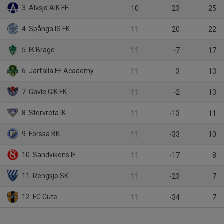
3. Älvsjö AIK FF
10
23
25
4. Spånga IS FK
11
20
22
5. IK Brage
11
-7
17
6. Järfälla FF Academy
11
3
13
7. Gävle GIK FK
11
-2
13
8. Storvreta IK
11
-13
11
9. Forssa BK
11
-33
10
10. Sandvikens IF
11
-17
8
11. Rengsjö SK
11
-23
7
12. FC Gute
11
-34
7