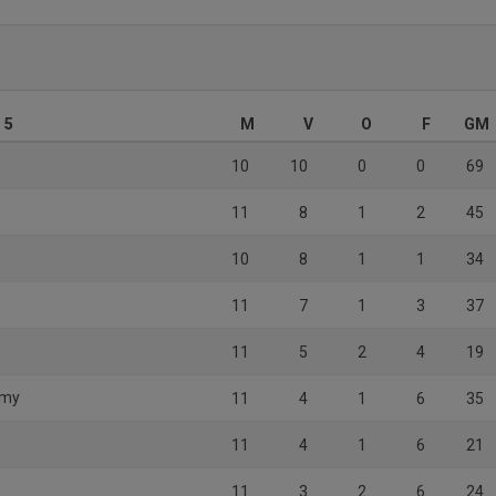
 5
M
V
O
F
GM
10
10
0
0
69
11
8
1
2
45
10
8
1
1
34
11
7
1
3
37
11
5
2
4
19
emy
11
4
1
6
35
11
4
1
6
21
11
3
2
6
24