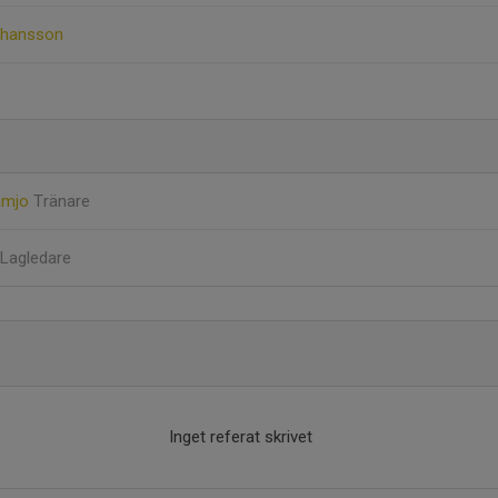
ohansson
amjo
Tränare
Lagledare
Inget referat skrivet