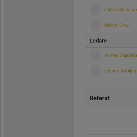
Liam Östlund J
Melker Giray
Ledare
Ahmad Sajad K
Lennart Adolphi
Referat