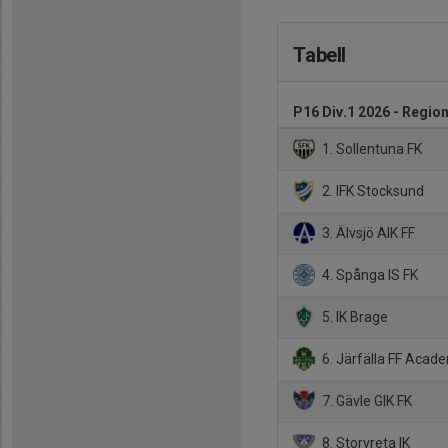
Tabell
P16 Div.1 2026 - Region
1. Sollentuna FK
2. IFK Stocksund
3. Älvsjö AIK FF
4. Spånga IS FK
5. IK Brage
6. Järfälla FF Acad
7. Gävle GIK FK
8. Storvreta IK