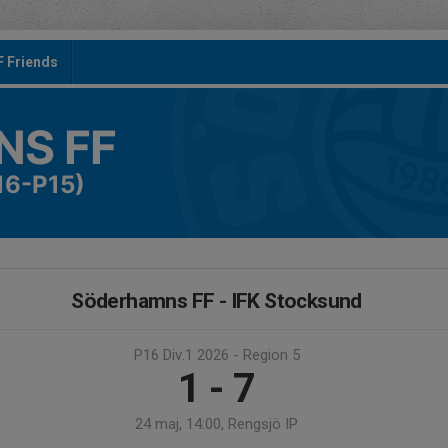
F Friends
S FF
16-P15)
Söderhamns FF - IFK Stocksund
P16 Div.1 2026 - Region 5
1 - 7
24 maj, 14:00, Rengsjö IP