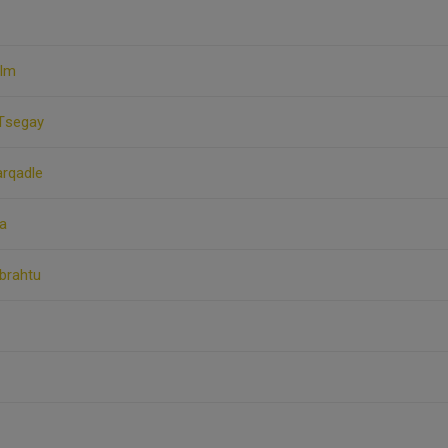
olm
 Tsegay
rqadle
na
brahtu