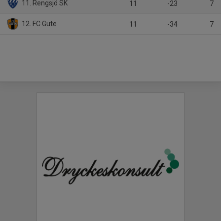
11. Rengsjö SK
11
-23
7
12. FC Gute
11
-34
7