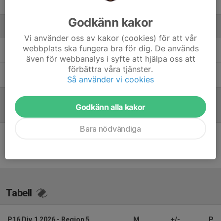
Roni Sido
Godkänn kakor
Ledare
Vi använder oss av kakor (cookies) för att vår
webbplats ska fungera bra för dig. De används
Ahmad Sajad Kamjo
Tränare
även för webbanalys i syfte att hjälpa oss att
förbättra våra tjänster.
Lennart Adolphi
Lagledare
Så använder vi cookies
Godkänn alla kakor
Referat
Bara nödvändiga
Inget referat skrivet
Tabell
P16 Div.1 2026 - Region 5
M
+/-
P