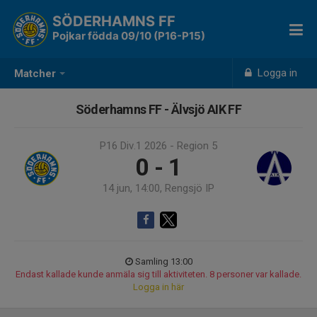
SÖDERHAMNS FF
Pojkar födda 09/10 (P16-P15)
Logga in
Matcher
Söderhamns FF - Älvsjö AIK FF
P16 Div.1 2026 - Region 5
0 - 1
14 jun, 14:00, Rengsjö IP
Samling 13:00
Endast kallade kunde anmäla sig till aktiviteten. 8 personer var kallade.
Logga in här