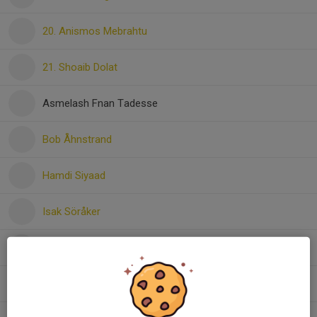
20. Anismos Mebrahtu
21. Shoaib Dolat
Asmelash Fnan Tadesse
Bob Åhnstrand
Hamdi Siyaad
Isak Söråker
Liam Östlund Johansson
Melker Giray