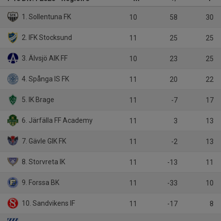
1. Sollentuna FK
10
58
30
2. IFK Stocksund
11
25
25
3. Älvsjö AIK FF
10
23
25
4. Spånga IS FK
11
20
22
5. IK Brage
11
-7
17
6. Järfälla FF Academy
11
3
13
7. Gävle GIK FK
11
-2
13
8. Storvreta IK
11
-13
11
9. Forssa BK
11
-33
10
10. Sandvikens IF
11
-17
8