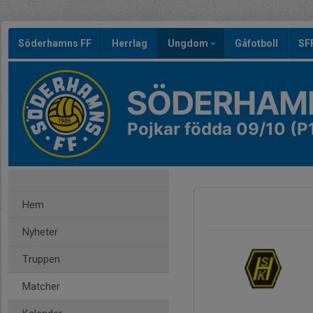
Söderhamns FF
Herrlag
Ungdom
Gåfotboll
SF
SÖDERHAMN
Pojkar födda 09/10 (P
Hem
Nyheter
Truppen
Matcher