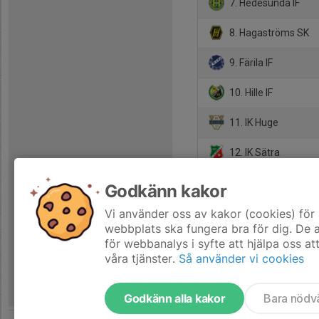
7. Hedesunda IF
8. Hagaströms SK
9. Färila IF
10. Hille IF
11. IK Huge
12. IK Sätra
13. Ljusdals IF
Godkänn kakor
14. Ljusne AIK FF
Vi använder oss av kakor (cookies) för 
webbplats ska fungera bra för dig. De
för webbanalys i syfte att hjälpa oss at
våra tjänster.
Så använder vi cookies
Godkänn alla kakor
Bara nödv