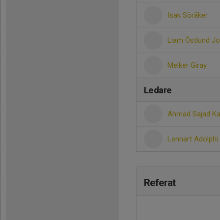
Isak Söråker
Liam Östlund J
Melker Giray
Ledare
Ahmad Sajad K
Lennart Adolphi
Referat