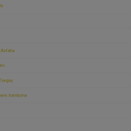
hi
l Asfaha
olm
 Tsegay
mbere Irambona