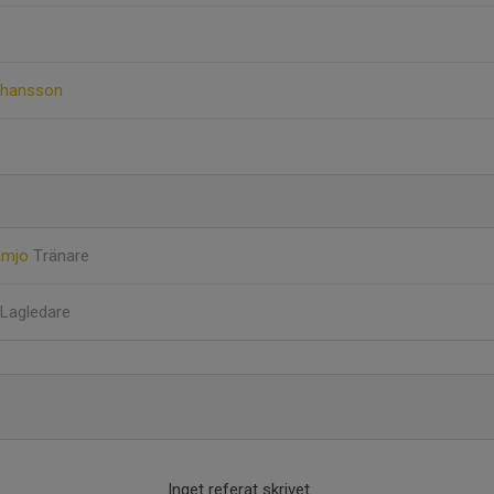
ohansson
amjo
Tränare
Lagledare
Inget referat skrivet