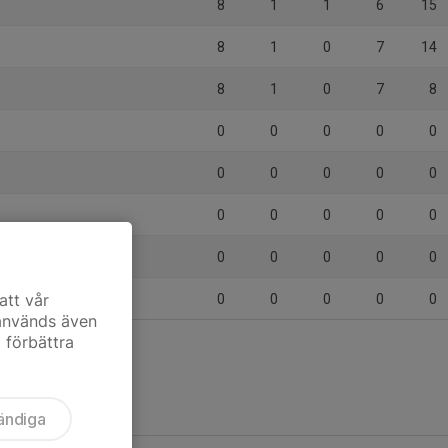
8
1
1
6
15
8
1
0
7
14
8
1
0
7
8
0
0
0
0
0
0
0
0
0
0
0
0
0
0
0
0
0
0
0
0
att vår
0
0
0
0
0
 används även
t förbättra
ändiga