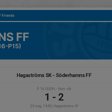
F Friends
S FF
16-P15)
Hagaströms SK - Söderhamns FF
P 16 GUDH - Norr vår
1 - 2
23 maj, 14:00, Hagaströms IP