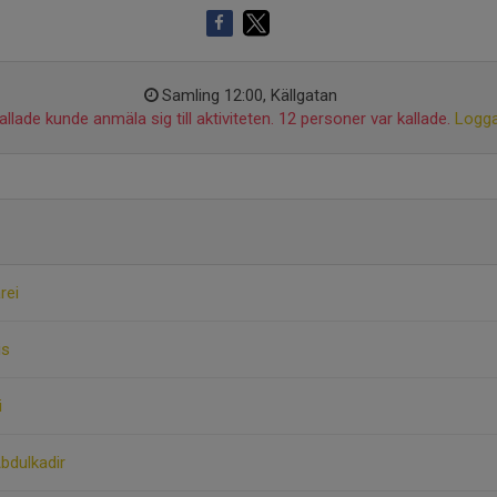
Samling 12:00, Källgatan
llade kunde anmäla sig till aktiviteten. 12 personer var kallade.
Logga
rei
is
i
bdulkadir