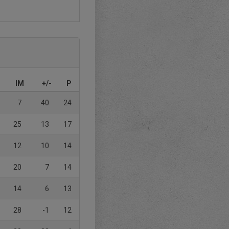
IM
+/-
P
7
40
24
25
13
17
12
10
14
20
7
14
14
6
13
28
-1
12