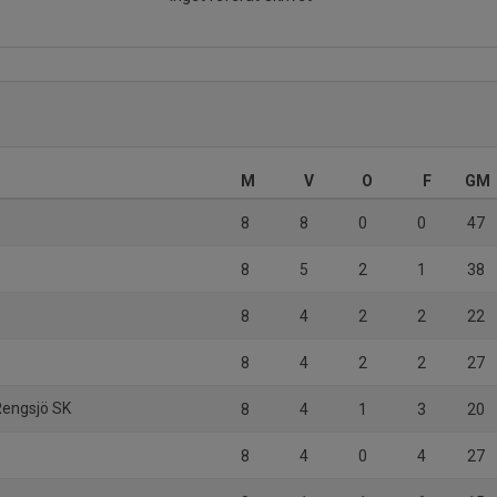
M
V
O
F
GM
8
8
0
0
47
8
5
2
1
38
8
4
2
2
22
8
4
2
2
27
engsjö SK
8
4
1
3
20
8
4
0
4
27