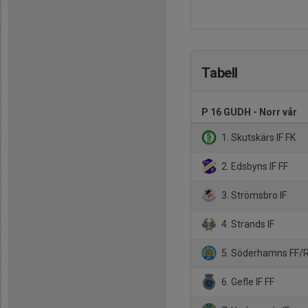
Tabell
P 16 GUDH - Norr vår
1. Skutskärs IF FK
2. Edsbyns IF FF
3. Strömsbro IF
4. Strands IF
5. Söderhamns FF/R
6. Gefle IF FF