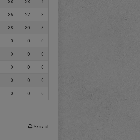
38
-23
4
36
-22
3
38
-30
3
0
0
0
0
0
0
0
0
0
0
0
0
0
0
0
Skriv ut