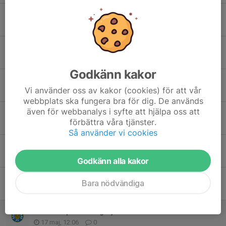
Inställd träning 7/6
4 jun, 09:06
0
Poolspel hemma 7/6
1 jun, 14:07
0
Godkänn kakor
Träningen idag är 17,00....
Vi använder oss av kakor (cookies) för att vår
24 maj, 14:18
0
webbplats ska fungera bra för dig. De används
även för webbanalys i syfte att hjälpa oss att
Information kring matcher
förbättra våra tjänster.
22 maj, 08:32
2
Så använder vi cookies
Gårdagens matcher samt info inför lördagen
21 maj, 07:20
0
Godkänn alla kakor
Poolspel hemma 7/6 samt Hudik Cup 12-13/6
Bara nödvändiga
18 maj, 19:36
0
Matcher på onsdag flyttade till Hällåsen
17 maj, 12:06
0