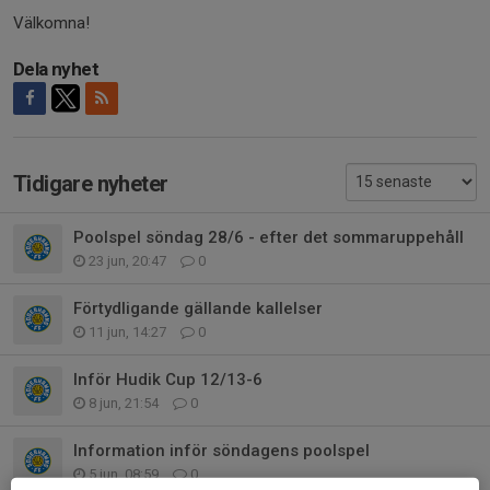
Välkomna!
Dela nyhet
Tidigare nyheter
Poolspel söndag 28/6 - efter det sommaruppehåll
23 jun, 20:47
0
Förtydligande gällande kallelser
11 jun, 14:27
0
Inför Hudik Cup 12/13-6
8 jun, 21:54
0
Information inför söndagens poolspel
5 jun, 08:59
0