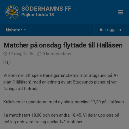
SÖDERHAMNS FF
Pojkar födda 18
Logga in
Nyheter
Matcher på onsdag flyttade till Hällåsen
17 maj, 12:06
0 kommentarer
Hej!
Vi kommer att spela träningsmatcherna mot Stugsund på A-
plan (Hällåsen) med anledning av att Stugsunds planer ej var
färdiga att beträda.
Kallelsen är uppdaterad med ny plats, samling 17,30 på Hällåsen.
1a matchstart 18,00 och den andra 18,45. Vi delar upp oss på
två lag och vardera lag spelar två matcher.