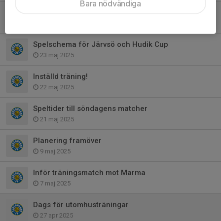
Bara nödvändiga
Inför SFF-Dagen 8/6
6 jun 2025
Spelschema för Järvsö och Hudik Cup
23 maj 2025
Inställd träning!
22 maj 2025
Speltider till söndagens matcher
21 maj 2025
Planering framöver
9 maj 2025
Inför träningsmatch mot Marma
7 maj 2025
Dags för utomhusträningar
27 apr 2025