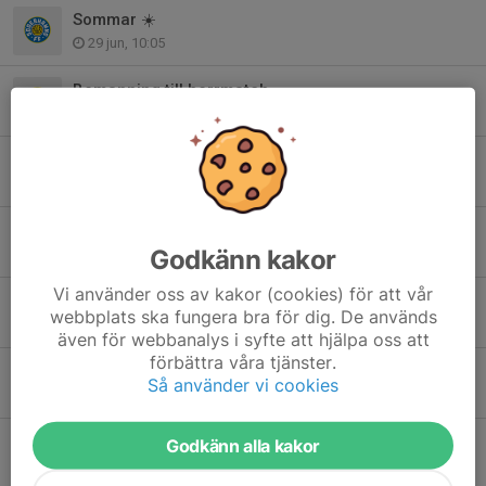
Sommar ☀️
29 jun, 10:05
Bemanning till herrmatch
29 apr, 10:57
Poolspel i Marma
9 sep 2025
Försäljningsperioden för Newbody är avslutad
Godkänn kakor
5 sep 2025
Vi använder oss av kakor (cookies) för att vår
Poolspel Järvsö
webbplats ska fungera bra för dig. De används
21 aug 2025
även för webbanalys i syfte att hjälpa oss att
förbättra våra tjänster.
Inställd träning (söndag 6/7)
Så använder vi cookies
6 jul 2025
Hudik Cup
Godkänn alla kakor
12 jun 2025