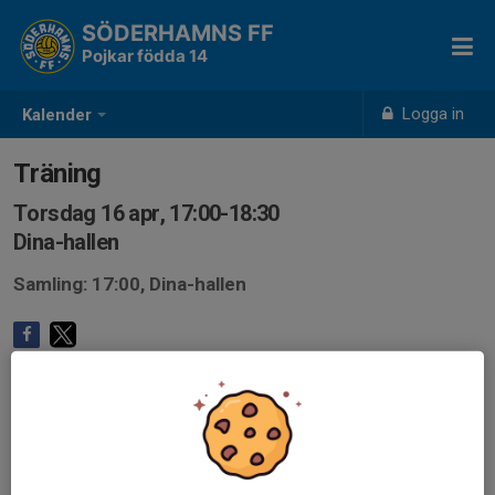
SÖDERHAMNS FF
Pojkar födda 14
Logga in
Kalender
Träning
Torsdag 16 apr, 17:00-18:30
Dina-hallen
Samling: 17:00, Dina-hallen