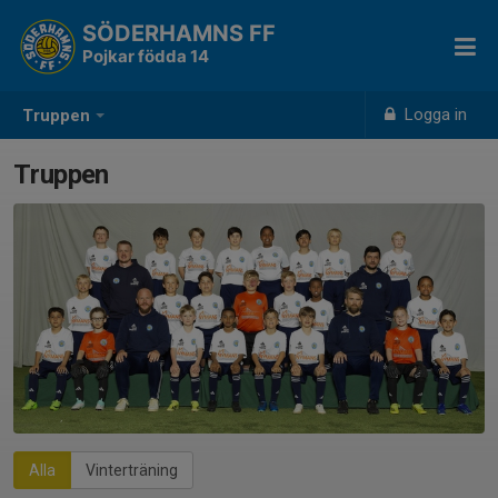
SÖDERHAMNS FF
Pojkar födda 14
Logga in
Truppen
Truppen
Alla
Vinterträning