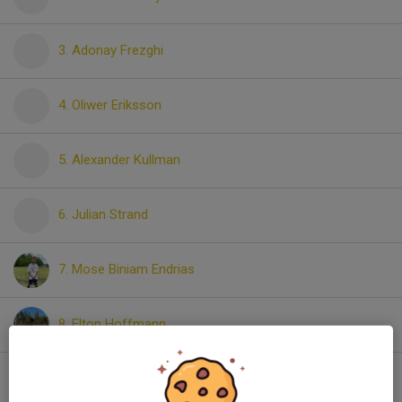
3. Adonay Frezghi
4. Oliwer Eriksson
5. Alexander Kullman
6. Julian Strand
7. Mose Biniam Endrias
8. Elton Hoffmann
9. Emil Humla