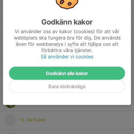
10. Kosta Lyubenov
Godkänn kakor
11. Asmorom Yonas
Vi använder oss av kakor (cookies) för att vår
webbplats ska fungera bra för dig. De används
även för webbanalys i syfte att hjälpa oss att
12. Anas Ahmed
förbättra våra tjänster.
Så använder vi cookies
13. Isak Jäderström Roos
Godkänn alla kakor
14. Ahmed Awes
Bara nödvändiga
15. Jim Lund
16. Rai Robiel