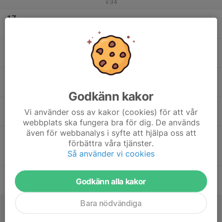
v.34
17
Mån
18
16:00
Träning
17:30
Tis
Badvallen, Hällåsen
19
16:00
Träning
17:30
Ons
Badvallen, Hällåsen
Godkänn kakor
20
16:00
Träning
Vi använder oss av kakor (cookies) för att vår
17:30
Tor
Badvallen, Hällåsen
webbplats ska fungera bra för dig. De används
även för webbanalys i syfte att hjälpa oss att
19:00
Match mot Bollnäs GIF FF Vit
förbättra våra tjänster.
20:15
P12
Så använder vi cookies
Sävstaås IP
21
Godkänn alla kakor
Fre
Bara nödvändiga
22
10:00
Match mot Forsa IF
11:15
Lör
P12