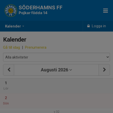
SÖDERHAMNS FF
Pojkar födda 14
Logga in
Kalender
Kalender
Gå till idag
|
Prenumerera
Augusti 2026
1
Lör
2
Sön
v.32