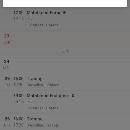
Helsingehus Arena
12:00
Match mot Forsa IF
13:15
P12
Helsingehus Arena
23
Sön
v.35
24
Mån
25
16:00
Träning
17:30
Tis
Badvallen, Hällåsen
19:00
Match mot Enångers IK
20:15
P12
Helsingehus Arena
26
16:00
Träning
17:30
Ons
Badvallen, Hällåsen