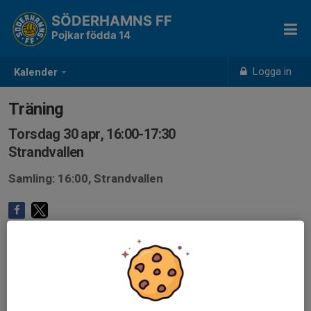
SÖDERHAMNS FF
Pojkar födda 14
Logga in
Kalender
Träning
Torsdag 30 apr, 16:00-17:30
Strandvallen
Samling: 16:00, Strandvallen