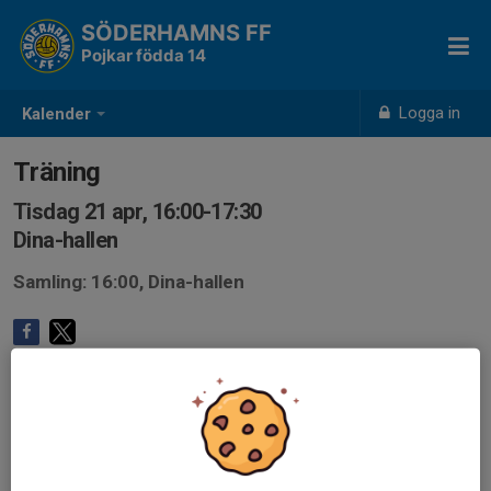
SÖDERHAMNS FF
Pojkar födda 14
Logga in
Kalender
Träning
Tisdag 21 apr, 16:00-17:30
Dina-hallen
Samling: 16:00, Dina-hallen