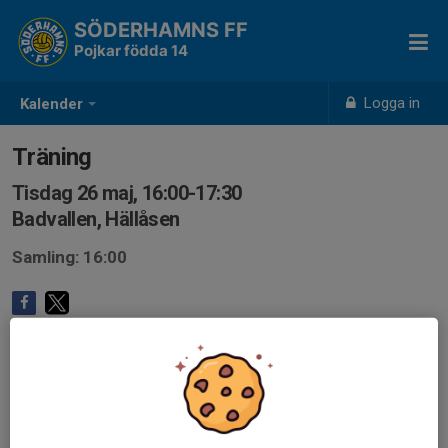
SÖDERHAMNS FF
Pojkar födda 14
Logga in
Kalender
Träning
Tisdag 26 maj, 16:00-17:30
Badvallen, Hällåsen
Samling: 16:00