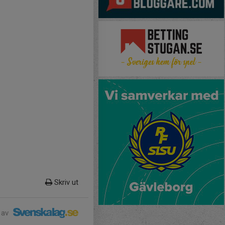
Skriv ut
 av