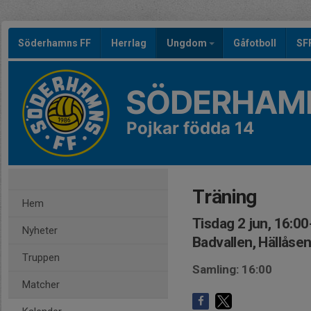
Söderhamns FF
Herrlag
Ungdom
Gåfotboll
SF
SÖDERHAMN
Pojkar födda 14
Träning
Hem
Tisdag 2 jun, 16:00
Nyheter
Badvallen, Hällåse
Truppen
Samling: 16:00
Matcher