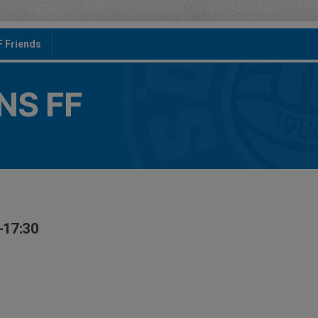
F Friends
S FF
-17:30
n