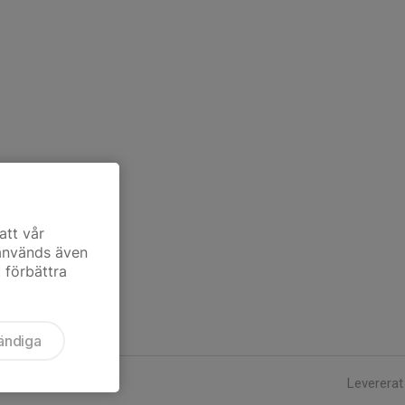
att vår
 används även
t förbättra
ändiga
Levererat