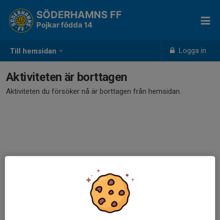
SÖDERHAMNS FF
Pojkar födda 14
Logga in
Till hemsidan
Aktiviteten är borttagen
Aktiviteten du försöker nå är borttagen från hemsidan.