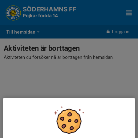
SÖDERHAMNS FF
Pojkar födda 14
Logga in
Till hemsidan
Aktiviteten är borttagen
Aktiviteten du försöker nå är borttagen från hemsidan.