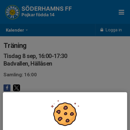
SÖDERHAMNS FF
Pojkar födda 14
Logga in
Kalender
Träning
Tisdag 8 sep, 16:00-17:30
Badvallen, Hällåsen
Samling: 16:00