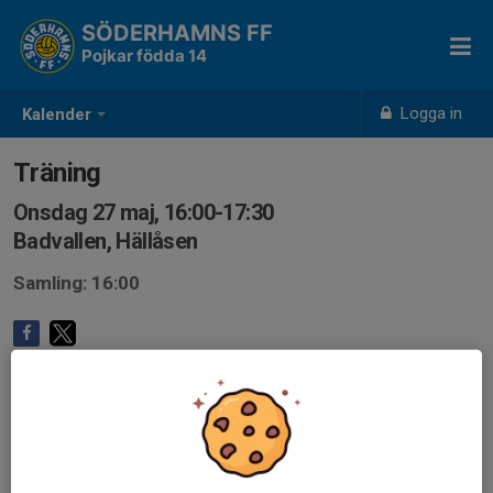
SÖDERHAMNS FF
Pojkar födda 14
Logga in
Kalender
Träning
Onsdag 27 maj, 16:00-17:30
Badvallen, Hällåsen
Samling: 16:00