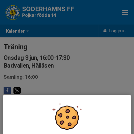
SÖDERHAMNS FF
Pojkar födda 14
Logga in
Kalender
Träning
Onsdag 3 jun, 16:00-17:30
Badvallen, Hällåsen
Samling: 16:00