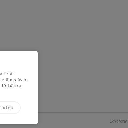
att vår
 används även
t förbättra
ändiga
Levererat