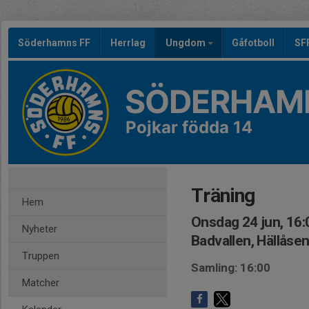
Söderhamns FF
Herrlag
Ungdom
Gåfotboll
SF
SÖDERHAMN
Pojkar födda 14
Träning
Hem
Onsdag 24 jun, 16:
Nyheter
Badvallen, Hällåse
Truppen
Samling: 16:00
Matcher