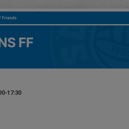
F Friends
S FF
00-17:30
n