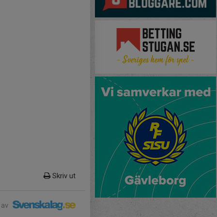
Skriv ut
 av