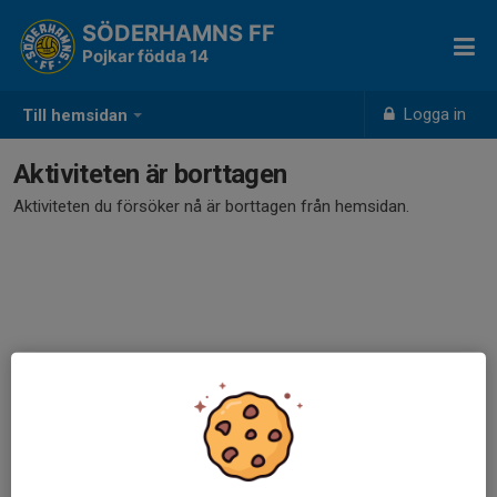
SÖDERHAMNS FF
Pojkar födda 14
Logga in
Till hemsidan
Aktiviteten är borttagen
Aktiviteten du försöker nå är borttagen från hemsidan.