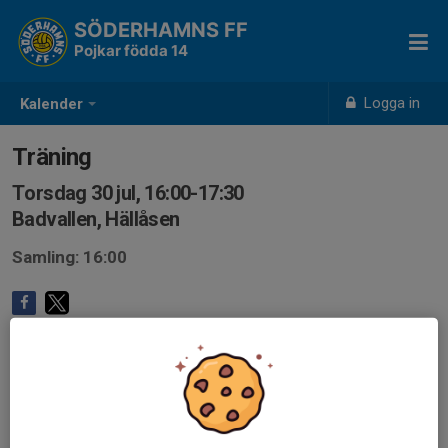
SÖDERHAMNS FF
Pojkar födda 14
Logga in
Kalender
Träning
Torsdag 30 jul, 16:00-17:30
Badvallen, Hällåsen
Samling: 16:00