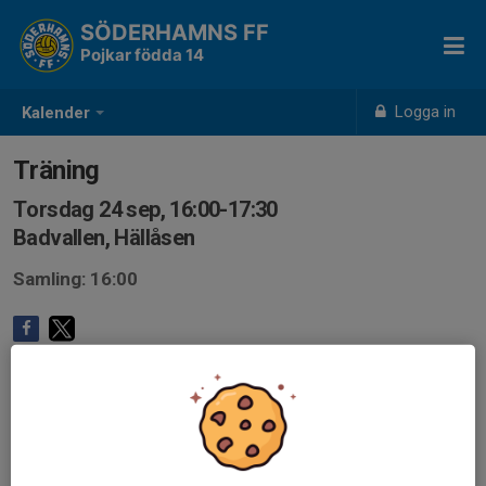
SÖDERHAMNS FF
Pojkar födda 14
Logga in
Kalender
Träning
Torsdag 24 sep, 16:00-17:30
Badvallen, Hällåsen
Samling: 16:00