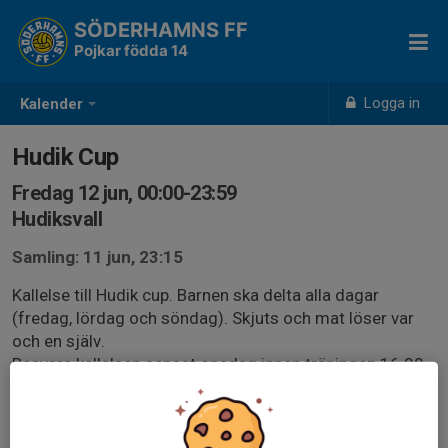
SÖDERHAMNS FF
Pojkar födda 14
Logga in
Kalender
Hudik Cup
Fredag 12 jun, 00:00-23:59
Hudiksvall
Samling: 11 jun, 23:15
Kallelse till Hudik cup. Barnen ska delta alla dagar
(fredag, lördag och söndag). Skjuts och mat löser var
och en själv.
Besvara kallelsen senast onsdag innan träningen 16.00.
Samling kommer att ske 45 min innan respektive match.
Vi delar upp lagen efter onsdagens träning när vi vet