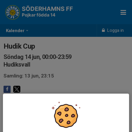
SÖDERHAMNS FF
Pojkar födda 14
Logga in
Kalender
Hudik Cup
Söndag 14 jun, 00:00-23:59
Hudiksvall
Samling: 13 jun, 23:15