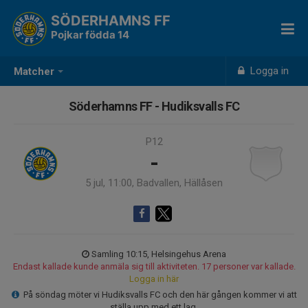
SÖDERHAMNS FF
Pojkar födda 14
Logga in
Matcher
Söderhamns FF - Hudiksvalls FC
P12
-
5 jul, 11:00, Badvallen, Hällåsen
Samling 10:15, Helsingehus Arena
Endast kallade kunde anmäla sig till aktiviteten. 17 personer var kallade.
Logga in här
På söndag möter vi Hudiksvalls FC och den här gången kommer vi att
ställa upp med ett lag.