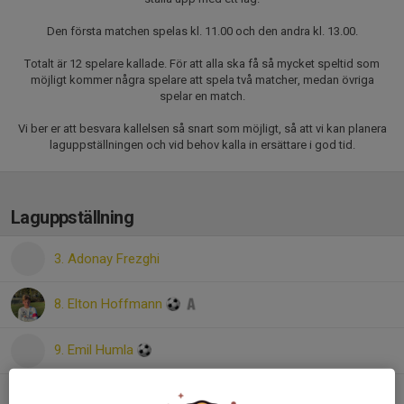
Den första matchen spelas kl. 11.00 och den andra kl. 13.00.
Totalt är 12 spelare kallade. För att alla ska få så mycket speltid som
möjligt kommer några spelare att spela två matcher, medan övriga
spelar en match.
Vi ber er att besvara kallelsen så snart som möjligt, så att vi kan planera
laguppställningen och vid behov kalla in ersättare i god tid.
Laguppställning
3. Adonay Frezghi
8. Elton Hoffmann
9. Emil Humla
10. Kosta Lyubenov