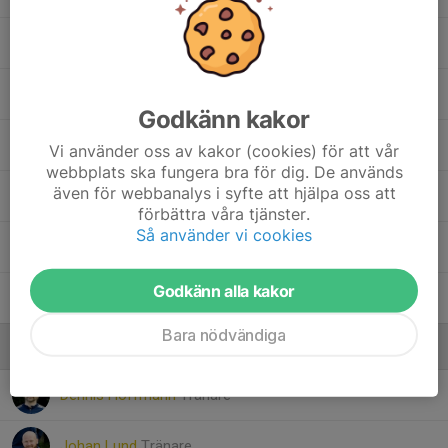
15. Jim Lund
22. Fred Redin
Godkänn kakor
24. Melwin Lindroth
Vi använder oss av kakor (cookies) för att vår
webbplats ska fungera bra för dig. De används
även för webbanalys i syfte att hjälpa oss att
26. Liam Johansson
förbättra våra tjänster.
Så använder vi cookies
27. Elton Andersson
, Pojkar födda 15
Godkänn alla kakor
Buruk Biniam
Bara nödvändiga
Ledare
Dennis Hoffmann
Tränare
Johan Lund
Tränare