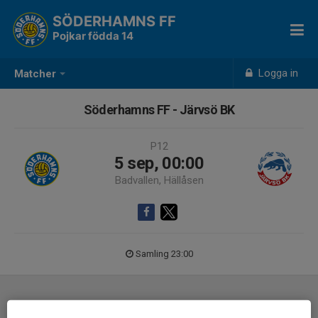
SÖDERHAMNS FF
Pojkar födda 14
Logga in
Matcher
Söderhamns FF - Järvsö BK
P12
5 sep, 00:00
Badvallen, Hällåsen
Samling 23:00
Laguppställning