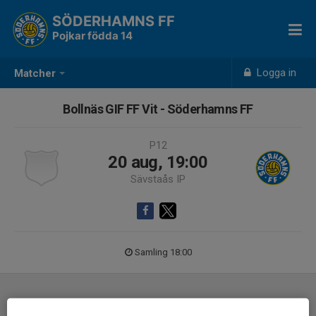
SÖDERHAMNS FF
Pojkar födda 14
Logga in
Matcher
Bollnäs GIF FF Vit - Söderhamns FF
P12
20 aug, 19:00
Sävstaås IP
Samling 18:00
Laguppställning