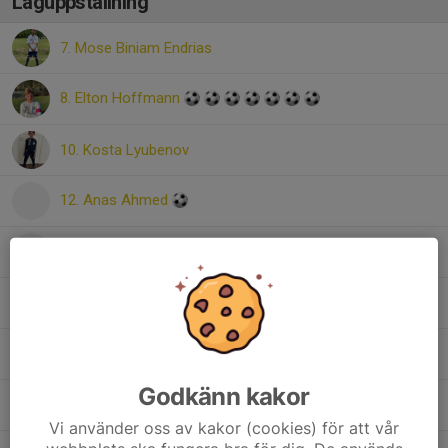
Laguppställning
7. Mose Biniam Endrias
8. Elton Hoffmann
10. Kosta Lyubenov
12. Anas Ahmed
16. Rai Robiel
17. Edwin Sahlén-Åkerlund
19. Mio Roos
Godkänn kakor
23. Algot Olsson
Vi använder oss av kakor (cookies) för att vår