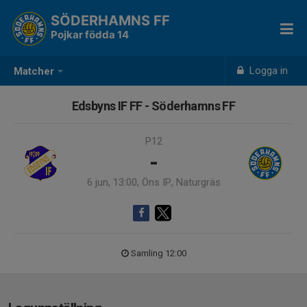
SÖDERHAMNS FF
Pojkar födda 14
Logga in
Matcher
Edsbyns IF FF - Söderhamns FF
P12
-
6 jun, 13:00, Öns IP, Naturgräs
Samling 12:00