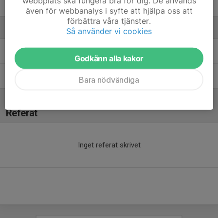
webbplats ska fungera bra för dig. De används
24. Melwin Lindroth
även för webbanalys i syfte att hjälpa oss att
förbättra våra tjänster.
Ledare
Så använder vi cookies
Dennis Hoffmann
Tränare
Godkänn alla kakor
Stefan Lyubenov
Assisterande tränare
Bara nödvändiga
Referat
Inget referat skrivet