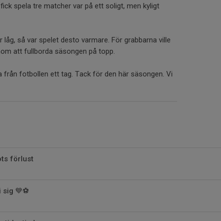
ick spela tre matcher var på ett soligt, men kyligt
låg, så var spelet desto varmare. För grabbarna ville
enom att fullborda säsongen på topp.
a från fotbollen ett tag. Tack för den här säsongen. Vi
ots förlust
i sig 💙⚽