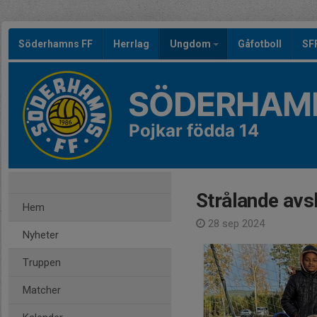
Söderhamns FF
Herrlag
Ungdom
Gåfotboll
SF
SÖDERHAMN
Pojkar födda 14
Strålande avsl
Hem
28 sep 2024
Nyheter
Truppen
Matcher