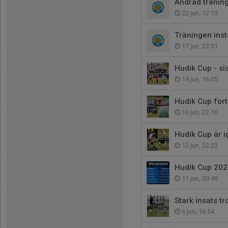
Ändrad träning
22 jun, 12:13
Träningen inst
17 jun, 23:31
Hudik Cup - si
14 jun, 16:05
Hudik Cup fort
13 jun, 22:16
Hudik Cup är 
12 jun, 22:23
Hudik Cup 202
11 jun, 09:49
Stark insats tr
6 jun, 16:54