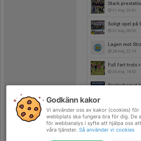
Stark prestati
31 maj, 20:41
Soligt spel på 
31 maj, 09:35
Lagen mot Stra
28 maj, 22:19
Full fart trots
26 maj, 18:52
Spelschemat kl
25 maj, 19:11
Godkänn kakor
En kväll som b
Vi använder oss av kakor (cookies) för 
21 maj, 22:22
webbplats ska fungera bra för dig. De
för webbanalys i syfte att hjälpa oss at
våra tjänster.
Så använder vi cookies