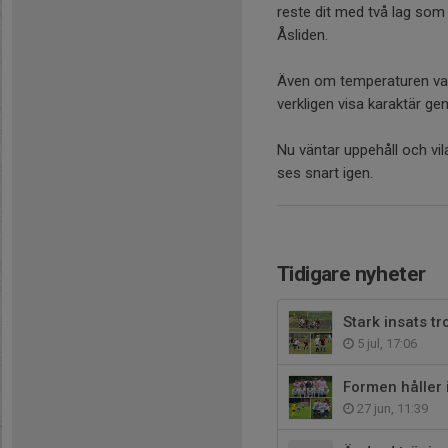
reste dit med två lag som f
Åsliden.
Även om temperaturen var 
verkligen visa karaktär g
Nu väntar uppehåll och vil
ses snart igen.
Tidigare nyheter
Stark insats tr
5 jul, 17:06
Formen håller 
27 jun, 11:39