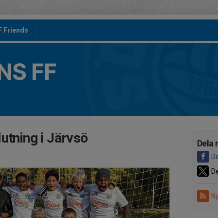
F Friends
S FF
utning i Järvsö
Dela 
De
De
Ny