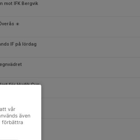
on mot IFK Bergvik
Överås ☀️
nds IF på lördag
 regnvädret
art för Hudik Cup
yggde karaktär
att vår
 används även
t förbättra