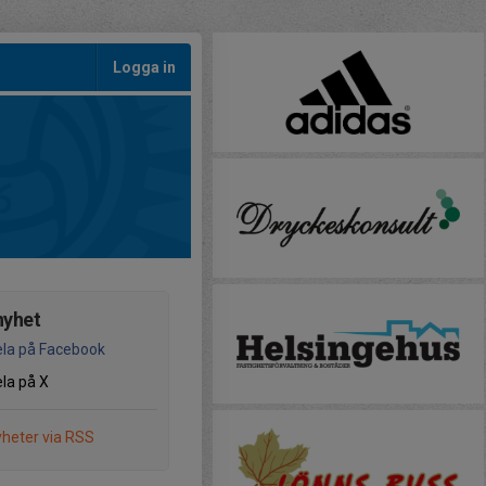
Logga in
nyhet
la på Facebook
la på X
heter via RSS