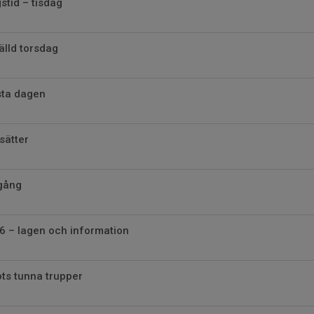
stid – tisdag
älld torsdag
sta dagen
sätter
igång
6 – lagen och information
ots tunna trupper