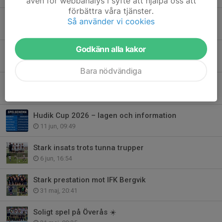
även för webbanalys i syfte att hjälpa oss att
förbättra våra tjänster.
Hudik Cup - sista dagen
Så använder vi cookies
14 jun, 16:05
Godkänn alla kakor
Hudik Cup fortsätter
13 jun, 22:16
Bara nödvändiga
Hudik Cup är igång
12 jun, 22:23
Hudik Cup 2026 – lagen och information
11 jun, 09:49
Stark insats trots tunna trupper
6 jun, 16:54
Stark prestation mot IFK Bergvik
31 maj, 20:41
Soligt spel på Överås ☀️