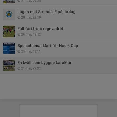
31 maj, 09:35
Lagen mot Strands IF på lördag
28 maj, 22:19
Full fart trots regnvädret
26 maj, 18:52
Spelschemat klart för Hudik Cup
25 maj, 19:11
En kväll som byggde karaktär
21 maj, 22:22