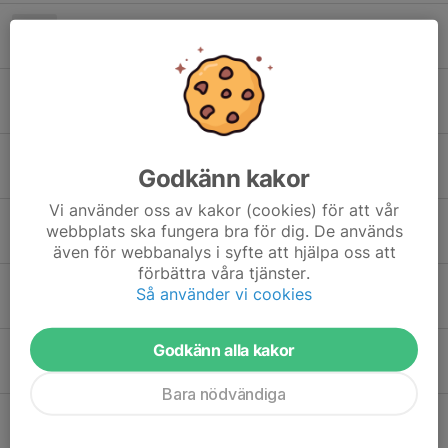
Träningen inställd torsdag
17 jun, 23:31
Hudik Cup - sista dagen
14 jun, 16:05
Hudik Cup fortsätter
Godkänn kakor
13 jun, 22:16
Vi använder oss av kakor (cookies) för att vår
Hudik Cup är igång
webbplats ska fungera bra för dig. De används
12 jun, 22:23
även för webbanalys i syfte att hjälpa oss att
förbättra våra tjänster.
Hudik Cup 2026 – lagen och information
Så använder vi cookies
11 jun, 09:49
Godkänn alla kakor
Stark insats trots tunna trupper
6 jun, 16:54
Bara nödvändiga
Stark prestation mot IFK Bergvik
31 maj, 20:41