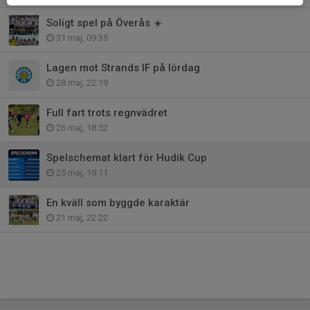
Soligt spel på Överås ☀️
31 maj, 09:35
Lagen mot Strands IF på lördag
28 maj, 22:19
Full fart trots regnvädret
26 maj, 18:52
Spelschemat klart för Hudik Cup
25 maj, 19:11
En kväll som byggde karaktär
21 maj, 22:22