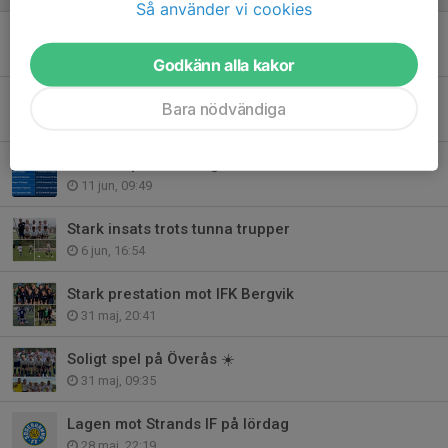
Så använder vi cookies
Hudik Cup fortsätter
13 jun, 22:16
Godkänn alla kakor
Hudik Cup är igång
Bara nödvändiga
12 jun, 22:23
Hudik Cup 2026 – lagen och information
11 jun, 09:49
Stark insats trots tunna trupper
6 jun, 16:54
Stark prestation mot IFK Bergvik
31 maj, 20:41
Soligt spel på Överås ☀️
31 maj, 09:35
Lagen mot Strands IF på lördag
28 maj, 22:19