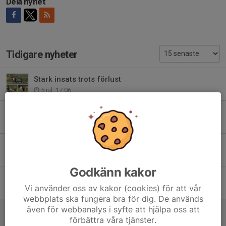
Dela nyhet
Tidigare nyheter
Stark insats trots förlust
5 jul, 17:06
Formen håller i sig 💙⚽
27 jun, 11:39
Ändrad träningstid – tisdag
22 jun, 12:13
Godkänn kakor
Träningen inställd torsdag
Vi använder oss av kakor (cookies) för att vår
17 jun, 23:31
webbplats ska fungera bra för dig. De används
även för webbanalys i syfte att hjälpa oss att
Hudik Cup - sista dagen
förbättra våra tjänster.
14 jun, 16:05