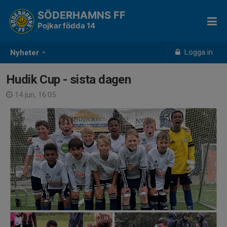
SÖDERHAMNS FF
Pojkar födda 14
Logga in
Nyheter
Hudik Cup - sista dagen
14 jun, 16:05