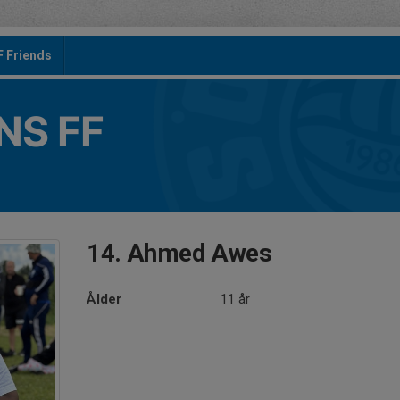
F Friends
S FF
14. Ahmed Awes
Ålder
11 år