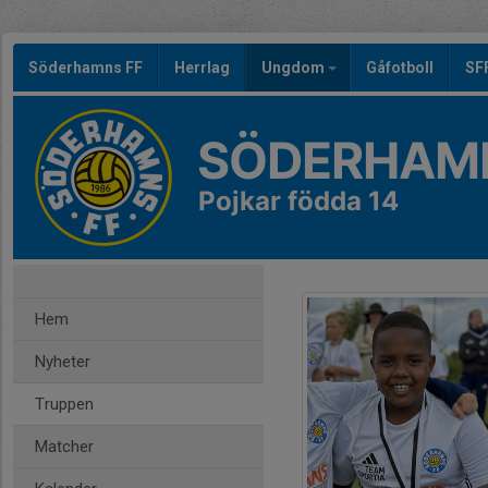
Söderhamns FF
Herrlag
Ungdom
Gåfotboll
SF
SÖDERHAMN
Pojkar födda 14
Hem
Nyheter
Truppen
Matcher