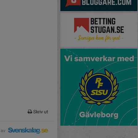
Skriv ut
 av