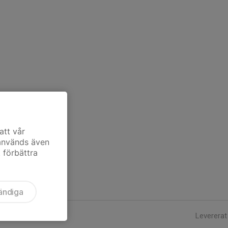
att vår
 används även
t förbättra
ändiga
Levererat