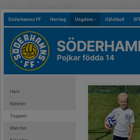
Söderhamns FF
Herrlag
Ungdom
Gåfotboll
SF
SÖDERHAMN
Pojkar födda 14
Hem
Nyheter
Truppen
Matcher