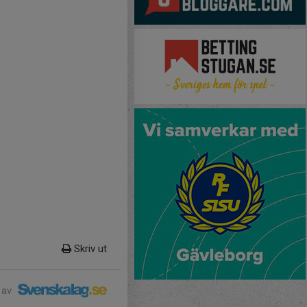
Skriv ut
 av