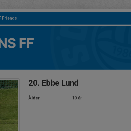
F Friends
S FF
20. Ebbe Lund
Ålder
10 år