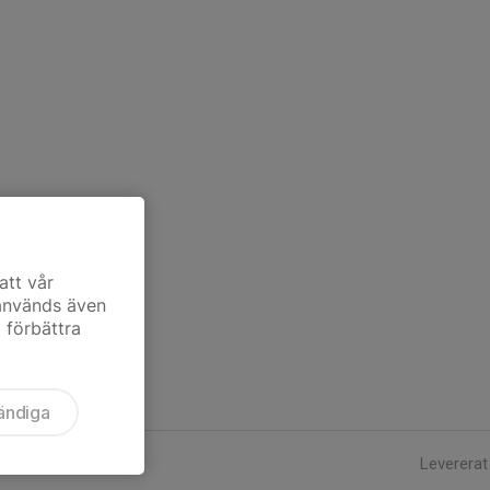
att vår
 används även
t förbättra
ändiga
Levererat