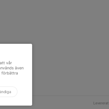
att vår
 används även
t förbättra
ändiga
Levererat