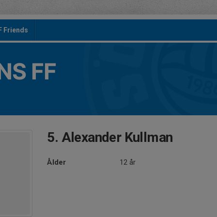
F Friends
S FF
5. Alexander Kullman
Ålder
12 år