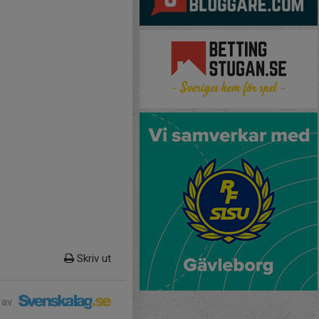
Skriv ut
 av