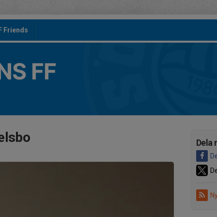
F Friends
S FF
elsbo
Dela 
De
De
Ny