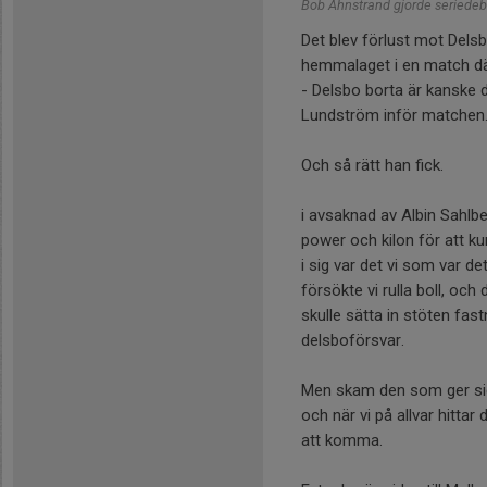
Bob Åhnstrand gjorde seriedeb
Det blev förlust mot Delsb
hemmalaget i en match dä
- Delsbo borta är kanske d
Lundström inför matchen
Och så rätt han fick.
i avsaknad av Albin Sahlber
power och kilon för att ku
i sig var det vi som var d
försökte vi rulla boll, och
skulle sätta in stöten fast
delsboförsvar.
Men skam den som ger sig
och när vi på allvar hitta
att komma.