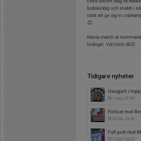
Extra beröm idag till Melke
bollskicklig och snabb i s
rädd att ge sig in i närk
😊
Nästa match är kommand
Enånger. Väl mött då😊
Tidigare nyheter
Oavgjort i top
1 aug, 01:40
Förlust mot Re
23 jun, 23:40
Full pott mot 
17 jun, 23:37