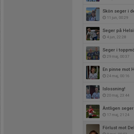
Skön seger i d
11 jun, 00:29
Seger på Hels
4 jun, 22:28
Seger i toppm
29 maj, 00:37
En pinne mot H
24 maj, 00:16
Islossning!
20 maj, 23:44
Äntligen seger
17 maj, 21:24
Förlust mot De