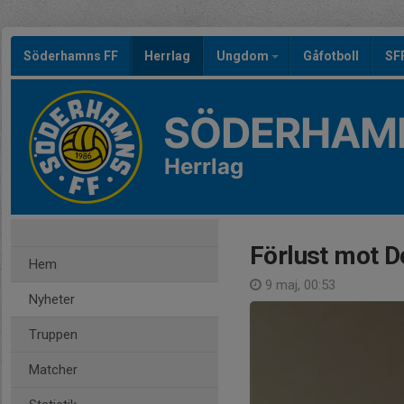
Söderhamns FF
Herrlag
Ungdom
Gåfotboll
SF
SÖDERHAMN
Herrlag
Förlust mot D
Hem
9 maj, 00:53
Nyheter
Truppen
Matcher