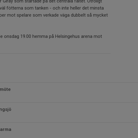
r Giray som startade på det centrala fältet. Otroligt
åväl fötterna som tanken - och inte heller det minsta
amper mot spelare som verkade väga dubbelt så mycket
e onsdag 19.00 hemma på Helsingehus arena mot
pmöte
ngsjö
Marma