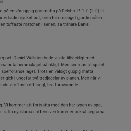
ut
o på en vårguppig gräsmatta på Delsbo IP. 2-0 (2-0) till
r vi hade mycket boll, men hemmalaget gjorde målen.
en tuffaste matchen i serien, sa tränare Daniel
.
g och Daniel Wallsten hade vi inte tillräckligt med
nna hota hemmalaget på riktigt. Men ser man till spelet
et spelförande laget. Trots en väldigt guppig matta
 det gick i ungefär två tredjedelar av planen. Men när vi
nade vi oftast i ett tungt, bra försvarande
. Vi kommer att fortsätta med den här typen av spel,
r de rätta nycklarna i offensiven kommer också segrarna