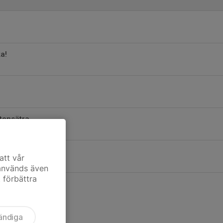
ka!
tensätra
sne
att vår
 används även
t förbättra
ändiga