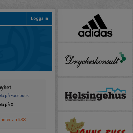
Logga in
nyhet
la på Facebook
la på X
heter via RSS