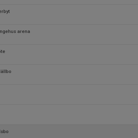
erbyt
ingehus arena
öte
ällbo
lsbo