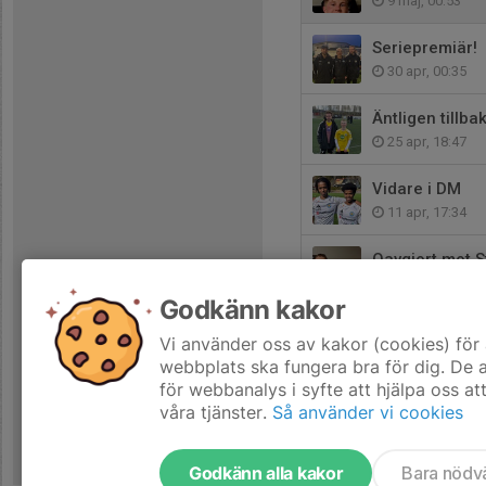
9 maj, 00:53
Seriepremiär!
30 apr, 00:35
Äntligen tillba
25 apr, 18:47
Vidare i DM
11 apr, 17:34
Oavgjort mot S
3 apr, 00:50
Godkänn kakor
Seger mot Lju
Vi använder oss av kakor (cookies) för 
17 mar, 22:58
webbplats ska fungera bra för dig. De
för webbanalys i syfte att hjälpa oss at
våra tjänster.
Så använder vi cookies
Godkänn alla kakor
Bara nödv