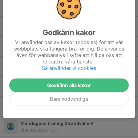
Info Poolspel i Hög!
6 jun, 19:10
0
Brådskande anmälan!
3 jun, 17:30
0
Godkänn kakor
Vi använder oss av kakor (cookies) för att vår
Anmälan till Hudik Cup och poolspel!
webbplats ska fungera bra för dig. De används
2 jun, 09:31
0
även för webbanalys i syfte att hjälpa oss att
förbättra våra tjänster.
Tränings info!
Så använder vi cookies
24 maj, 20:39
0
Inställd träning idag onsdag!
Godkänn alla kakor
13 maj, 09:45
0
Bara nödvändiga
Information kring kommande träningar!
3 maj, 19:55
0
Måndagens träning Strandvallen!
26 apr, 22:30
1