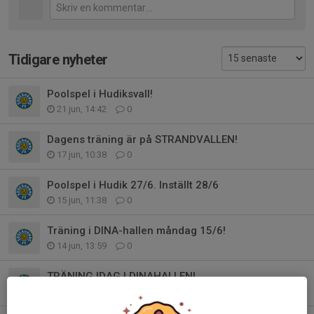
Tidigare nyheter
Poolspel i Hudiksvall!
21 jun, 14:42
0
Dagens träning är på STRANDVALLEN!
17 jun, 10:38
0
Poolspel i Hudik 27/6. Inställt 28/6
15 jun, 11:38
0
Träning i DINA-hallen måndag 15/6!
14 jun, 13:59
0
TRÄNING IDAG I DINAHALLEN!
10 jun, 17:57
0