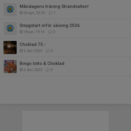
Måndagens träning Strandvallen!
26 apr, 22:30
1
Smygstart inför säsong 2026
18 jan, 19:16
0
Choklad 75:-
3 dec 2025
0
Bingo lotto & Choklad
3 dec 2025
0