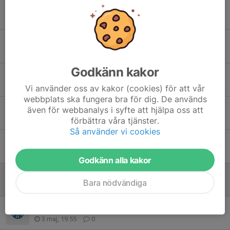
TRÄNING IDAG I DINAHALLEN!
10 jun, 17:57
0
Info Poolspel i Hög!
6 jun, 19:10
0
Godkänn kakor
Brådskande anmälan!
3 jun, 17:30
0
Vi använder oss av kakor (cookies) för att vår
webbplats ska fungera bra för dig. De används
Anmälan till Hudik Cup och poolspel!
även för webbanalys i syfte att hjälpa oss att
2 jun, 09:31
0
förbättra våra tjänster.
Så använder vi cookies
Tränings info!
24 maj, 20:39
0
Godkänn alla kakor
Inställd träning idag onsdag!
Bara nödvändiga
13 maj, 09:45
0
Information kring kommande träningar!
3 maj, 19:55
0