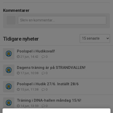
Kommentarer
Tidigare nyheter
Poolspel i Hudiksvall!
21 jun, 14:42
0
Dagens träning är på STRANDVALLEN!
17 jun, 10:38
0
Poolspel i Hudik 27/6. Inställt 28/6
15 jun, 11:38
0
Träning i DINA-hallen måndag 15/6!
14 jun, 13:59
0