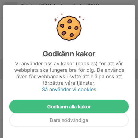
Träning i DINA-hallen måndag 15/6!
14 jun, 13:59
0
TRÄNING IDAG I DINAHALLEN!
10 jun, 17:57
0
Info Poolspel i Hög!
Godkänn kakor
6 jun, 19:10
0
Vi använder oss av kakor (cookies) för att vår
Brådskande anmälan!
webbplats ska fungera bra för dig. De används
3 jun, 17:30
0
även för webbanalys i syfte att hjälpa oss att
förbättra våra tjänster.
Anmälan till Hudik Cup och poolspel!
Så använder vi cookies
2 jun, 09:31
0
Tränings info!
Godkänn alla kakor
24 maj, 20:39
0
Bara nödvändiga
Inställd träning idag onsdag!
13 maj, 09:45
0