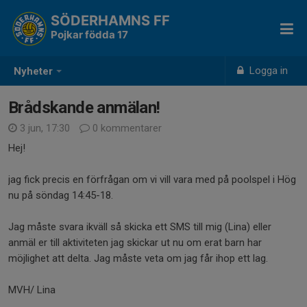
SÖDERHAMNS FF
Pojkar födda 17
Logga in
Nyheter
Brådskande anmälan!
3 jun, 17:30
0 kommentarer
Hej!
jag fick precis en förfrågan om vi vill vara med på poolspel i Hög
nu på söndag 14:45-18.
Jag måste svara ikväll så skicka ett SMS till mig (Lina) eller
anmäl er till aktiviteten jag skickar ut nu om erat barn har
möjlighet att delta. Jag måste veta om jag får ihop ett lag.
MVH/ Lina