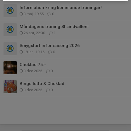
Information kring kommande träningar!
3 maj, 19:55
0
Måndagens träning Strandvallen!
26 apr, 22:30
1
Smygstart inför säsong 2026
18 jan, 19:16
0
Choklad 75:-
3 dec 2025
0
Bingo lotto & Choklad
3 dec 2025
0