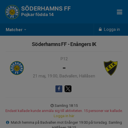
SÖDERHAMNS FF
Pojkar födda 14
Logga in
Matcher
Söderhamns FF - Enångers IK
P12
-
21 maj, 19:00, Badvallen, Hällåsen
Samling 18:15
Endast kallade kunde anmäla sig till aktiviteten. 15 personer var kallade.
Logga in här
Match hemma på Badvallen mot Enånger 19:00 på torsdag. Samling
Hällåsen 18:15