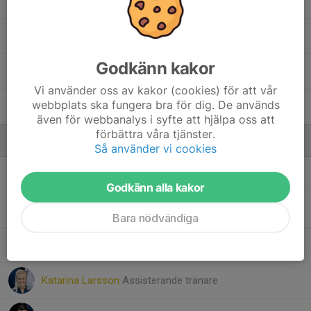
17. Edwin Sahlén-Åkerlund
21. Valter Larson
Godkänn kakor
22. Fred Redin
Vi använder oss av kakor (cookies) för att vår
webbplats ska fungera bra för dig. De används
24. Melwin Lindroth
även för webbanalys i syfte att hjälpa oss att
förbättra våra tjänster.
Ledare
Så använder vi cookies
Conrad Larson
Assisterande tränare
Godkänn alla kakor
Dennis Hoffmann
Tränare
Bara nödvändiga
Johan Lund
Tränare
Katarina Larsson
Assisterande tränare