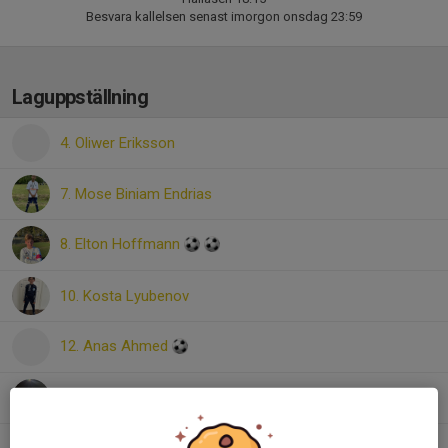
Besvara kallelsen senast imorgon onsdag 23:59
Laguppställning
4. Oliwer Eriksson
7. Mose Biniam Endrias
8. Elton Hoffmann
10. Kosta Lyubenov
12. Anas Ahmed
15. Jim Lund