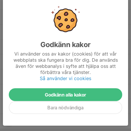
Elton Andersson
Ibrahim Barhamji
Leo Olsson
Godkänn kakor
Metsae Solomon
Vi använder oss av kakor (cookies) för att vår
webbplats ska fungera bra för dig. De används
Mille Wallanger
även för webbanalys i syfte att hjälpa oss att
förbättra våra tjänster.
Mohammad Alhrake
Så använder vi cookies
Sixten Lindström
Godkänn alla kakor
William Blomstrand
Bara nödvändiga
Yosef Solomon