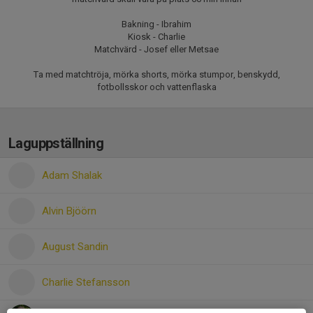
Bakning - Ibrahim
Kiosk - Charlie
Matchvärd - Josef eller Metsae
Ta med matchtröja, mörka shorts, mörka stumpor, benskydd,
fotbollsskor och vattenflaska
Laguppställning
Adam Shalak
Alvin Bjöörn
August Sandin
Charlie Stefansson