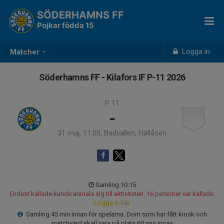
SÖDERHAMNS FF
Pojkar födda 15
Logga in
Matcher
Söderhamns FF - Kilafors IF P-11 2026
P 11
-
31 maj, 11:00, Badvallen, Hällåsen
Samling 10:15
Endast kallade kunde anmäla sig till aktiviteten. 16 personer var kallade.
Logga in här
Samling 45 min innan för spelarna. Dom som har fått kiosk och
matchvärd skall vara på plats 60 min innan