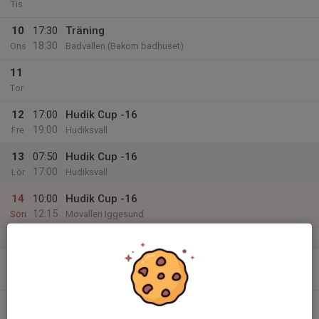
Tis
10
17:30
Träning
18:30
Ons
Badvallen (Bakom badhuset)
11
Tor
12
17:00
Hudik Cup -16
19:00
Fre
Hudiksvall
13
07:50
Hudik Cup -16
17:00
Lör
Hudiksvall
14
10:00
Hudik Cup -16
12:15
Sön
Movallen Iggesund
v.25
15
17:30
Träning
18:30
Mån
Dinahallen
16
Tis