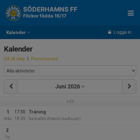
SÖDERHAMNS FF
Flickor födda 16/17
Logga in
Kalender
Kalender
Gå till idag
|
Prenumerera
Juni 2026
v.23
1
17:30
Träning
18:30
Mån
Badvallen (Bakom badhuset)
2
Tis