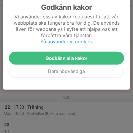
Godkänn kakor
17
17:30
Träning
Vi använder oss av kakor (cookies) för att vår
18:30
Ons
Badvallen (Bakom badhuset)
webbplats ska fungera bra för dig. De används
18
även för webbanalys i syfte att hjälpa oss att
förbättra våra tjänster.
Tor
Så använder vi cookies
19
Fre
Godkänn alla kakor
20
Lör
Bara nödvändiga
21
Sön
v.26
22
17:30
Träning
18:30
Mån
Badvallen (Bakom badhuset)
23
Tis