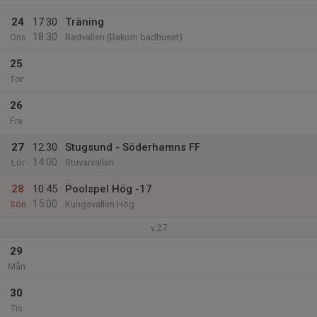
24
17:30
Träning
18:30
Ons
Badvallen (Bakom badhuset)
25
Tor
26
Fre
27
12:30
Stugsund - Söderhamns FF
14:00
Lör
Stuvarvallen
28
10:45
Poolspel Hög -17
15:00
Sön
Kungsvallen Hög
v.27
29
Mån
30
Tis