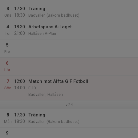
3
17:30
Träning
18:30
Ons
Badvallen (Bakom badhuset)
4
18:30
Arbetspass A-Laget
21:00
Tor
Hällåsen A-Plan
5
Fre
6
Lör
7
12:00
Match mot Alfta GIF Fotboll
14:00
Sön
F 10
Badvallen, Hällåsen
v.24
8
17:30
Träning
18:30
Mån
Badvallen (Bakom badhuset)
9