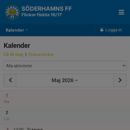
SÖDERHAMNS FF
Flickor födda 16/17
Logga in
Kalender
Kalender
Gå till idag
|
Prenumerera
Maj 2026
1
Fre
2
Lör
3
13:00
Träning