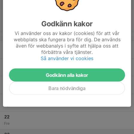
14:00
Lör
Borg, Norrala
17
14:00
Match mot Norrala IF
16:00
Sön
F 10
Godkänn kakor
Norrala IP
Vi använder oss av kakor (cookies) för att vår
v.21
webbplats ska fungera bra för dig. De används
även för webbanalys i syfte att hjälpa oss att
18
17:30
Träning
förbättra våra tjänster.
18:30
Mån
Badvallen (Bakom badhuset)
Så använder vi cookies
19
Tis
Godkänn alla kakor
20
17:30
Träning
Bara nödvändiga
18:30
Ons
Dina Hallen
21
Tor
22
Fre