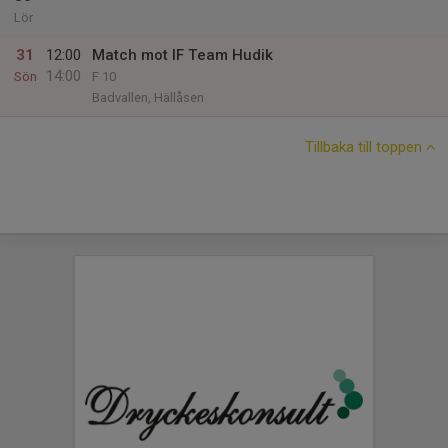
Lör
31
12:00
Match mot IF Team Hudik
14:00
Sön
F 10
Badvallen, Hällåsen
Tillbaka till toppen