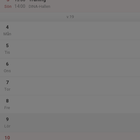
14:00
Sön
DINA-Hallen
v.19
4
Mån
5
Tis
6
Ons
7
Tor
8
Fre
9
Lör
10