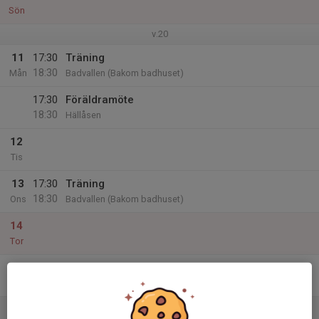
Sön
v.20
11
17:30
Träning
18:30
Mån
Badvallen (Bakom badhuset)
17:30
Föräldramöte
18:30
Hällåsen
12
Tis
13
17:30
Träning
18:30
Ons
Badvallen (Bakom badhuset)
14
Tor
15
Fre
16
10:00
Poolspel Norrala -17