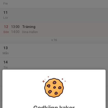
Fre
11
Lör
12
13:00
Träning
14:00
Sön
Dina-Hallen
v.16
13
Mån
14
Tis
15
Ons
16
Tor
17
Godkänn kakor