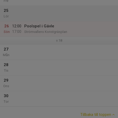
Fre
25
Lör
26
12:00
Poolspel i Gävle
17:00
Sön
Strömvallens Konstgräsplan
v.18
27
Mån
28
Tis
29
Ons
30
Tor
Tillbaka till toppen