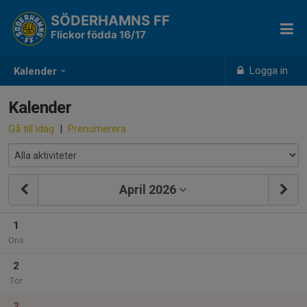
SÖDERHAMNS FF
Flickor födda 16/17
Logga in
Kalender
Kalender
Gå till idag
|
Prenumerera
April 2026
1
Ons
2
Tor
3