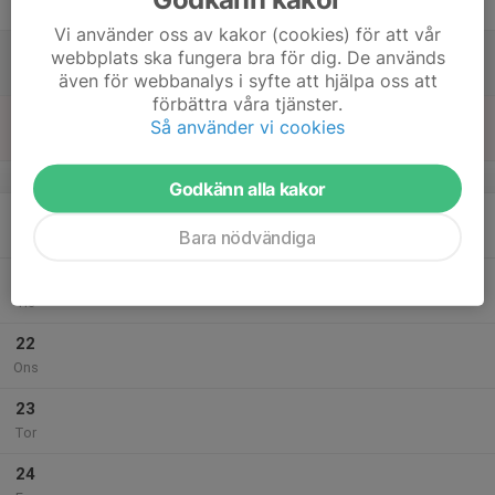
Fre
Vi använder oss av kakor (cookies) för att vår
18
webbplats ska fungera bra för dig. De används
Lör
även för webbanalys i syfte att hjälpa oss att
förbättra våra tjänster.
19
13:00
Träning
Så använder vi cookies
14:00
Sön
DINA-Hallen
v.17
Godkänn alla kakor
20
Bara nödvändiga
Mån
21
Tis
22
Ons
23
Tor
24