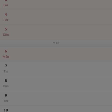
Fre
4
Lör
5
Sön
v.15
6
Mån
7
Tis
8
Ons
9
Tor
10