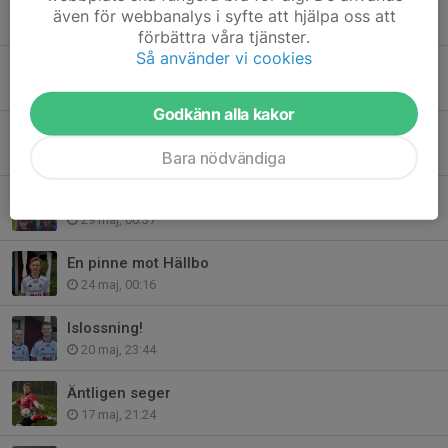
Full pott mot Marma
även för webbanalys i syfte att hjälpa oss att
17 jun, 23:37
förbättra våra tjänster.
Så använder vi cookies
Skön seger i derbyt
11 jun, 00:29
Godkänn alla kakor
Seger på Helsingehus arena
4 jun, 22:28
Bara nödvändiga
Seger i toppmöte
29 maj, 00:37
En pinne mot Hällbo
24 maj, 00:16
Islossning!
20 maj, 23:44
Äntligen seger
17 maj, 21:24