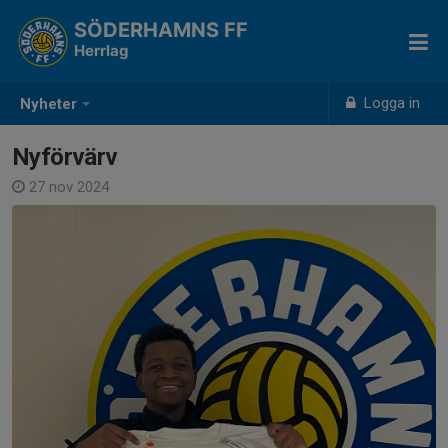
SÖDERHAMNS FF
Herrlag
Logga in
Nyheter
Nyförvärv
27 nov 2024