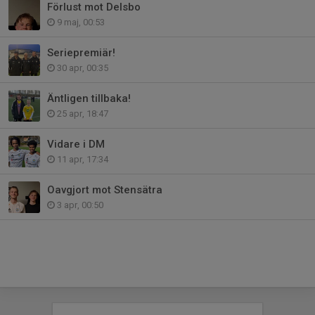
Förlust mot Delsbo
9 maj, 00:53
Seriepremiär!
30 apr, 00:35
Äntligen tillbaka!
25 apr, 18:47
Vidare i DM
11 apr, 17:34
Oavgjort mot Stensätra
3 apr, 00:50