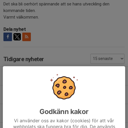
Det ska bli oerhört spännande att se hans utveckling den
kommande tiden.
Varmt välkommen.
Dela nyhet
Tidigare nyheter
Oavgjort med mersmak
Idag, 00:01
Oavgjort i toppmöte
1 aug, 01:40
Godkänn kakor
Förlust mot Rengsjö
23 jun, 23:40
Vi använder oss av kakor (cookies) för att vår
webbplats ska fungera bra för dig. De används