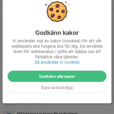
10 jun, 17:57
0
Info Poolspel i Hög!
6 jun, 19:10
0
Brådskande anmälan!
Godkänn kakor
3 jun, 17:30
0
Vi använder oss av kakor (cookies) för att vår
webbplats ska fungera bra för dig. De används
Anmälan till Hudik Cup och poolspel!
även för webbanalys i syfte att hjälpa oss att
2 jun, 09:31
0
förbättra våra tjänster.
Så använder vi cookies
Tränings info!
24 maj, 20:39
0
Godkänn alla kakor
Inställd träning idag onsdag!
13 maj, 09:45
0
Bara nödvändiga
Information kring kommande träningar!
3 maj, 19:55
0
Måndagens träning Strandvallen!