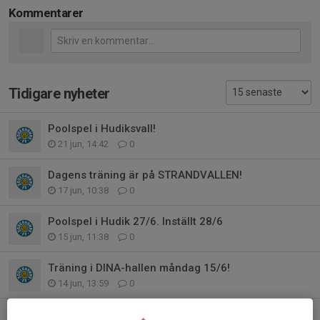
Kommentarer
Tidigare nyheter
Poolspel i Hudiksvall!
21 jun, 14:42
0
Dagens träning är på STRANDVALLEN!
17 jun, 10:38
0
Poolspel i Hudik 27/6. Inställt 28/6
15 jun, 11:38
0
Träning i DINA-hallen måndag 15/6!
14 jun, 13:59
0
TRÄNING IDAG I DINAHALLEN!