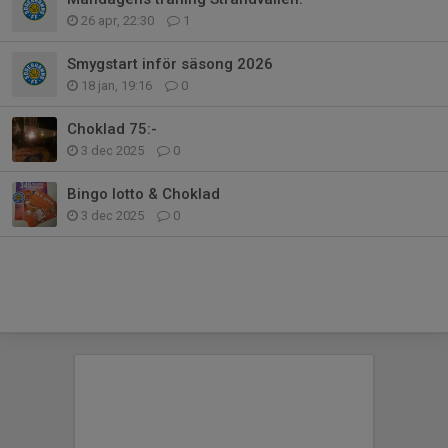
26 apr, 22:30
1
Smygstart inför säsong 2026
18 jan, 19:16
0
Choklad 75:-
3 dec 2025
0
Bingo lotto & Choklad
3 dec 2025
0