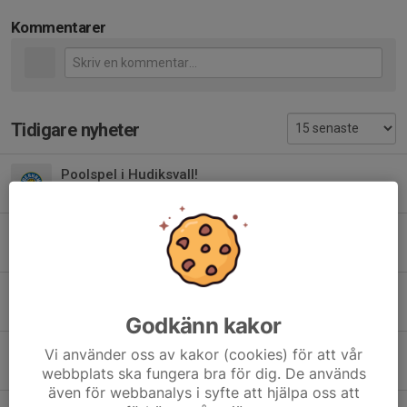
Kommentarer
Tidigare nyheter
Poolspel i Hudiksvall!
21 jun, 14:42
0
Dagens träning är på STRANDVALLEN!
17 jun, 10:38
0
Poolspel i Hudik 27/6. Inställt 28/6
15 jun, 11:38
0
Godkänn kakor
Träning i DINA-hallen måndag 15/6!
Vi använder oss av kakor (cookies) för att vår
webbplats ska fungera bra för dig. De används
14 jun, 13:59
0
även för webbanalys i syfte att hjälpa oss att