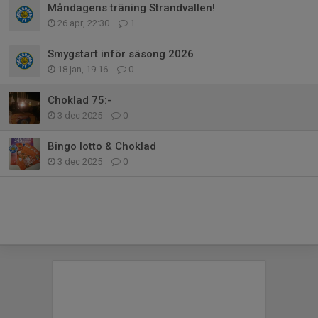
Måndagens träning Strandvallen!
26 apr, 22:30
1
Smygstart inför säsong 2026
18 jan, 19:16
0
Choklad 75:-
3 dec 2025
0
Bingo lotto & Choklad
3 dec 2025
0