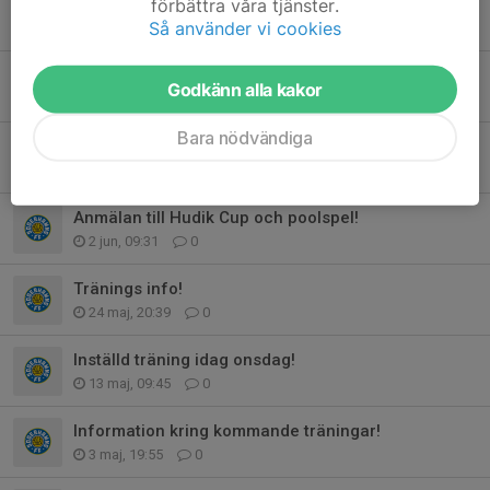
förbättra våra tjänster.
TRÄNING IDAG I DINAHALLEN!
Så använder vi cookies
10 jun, 17:57
0
Info Poolspel i Hög!
Godkänn alla kakor
6 jun, 19:10
0
Bara nödvändiga
Brådskande anmälan!
3 jun, 17:30
0
Anmälan till Hudik Cup och poolspel!
2 jun, 09:31
0
Tränings info!
24 maj, 20:39
0
Inställd träning idag onsdag!
13 maj, 09:45
0
Information kring kommande träningar!
3 maj, 19:55
0